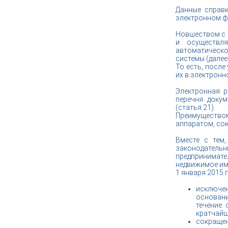
Данные справк
электронном ф
Новшеством с 1
и осуществля
автоматическо
системы (далее
То есть, посл
их в электронн
Электронная р
перечня докум
(статья 21).
Преимуществом
аппаратом, сок
Вместе с тем
законодател
предпринимате
недвижимое им
1 января 2015 
исключе
основани
течение 
кратчайш
сокращен