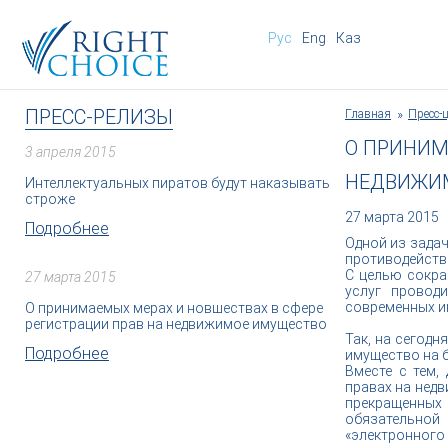
Рус
Eng
Каз
ПРЕСС-РЕЛИЗЫ
Главная
Пресс-
О ПРИНИМ
3 апреля 2015
НЕДВИЖИ
Интеллектуальных пиратов будут наказывать
строже
27 марта 2015
Подробнее
Одной из зада
противодейств
С целью сокра
27 марта 2015
услуг провод
современных и
О принимаемых мерах и новшествах в сфере
регистрации прав на недвижимое имущество
Так, на сегодн
Подробнее
имущество на 
Вместе с тем,
правах на нед
прекращенных 
обязательной 
«электронного 