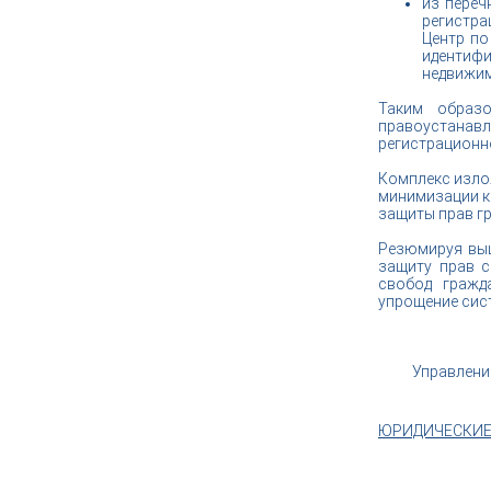
из переч
регистра
Центр по
идентиф
недвижим
Таким образо
правоустанавл
регистрационно
Комплекс изло
минимизации к
защиты прав гр
Резюмируя выш
защиту прав с
свобод гражд
упрощение сис
Управлени
ЮРИДИЧЕСКИЕ